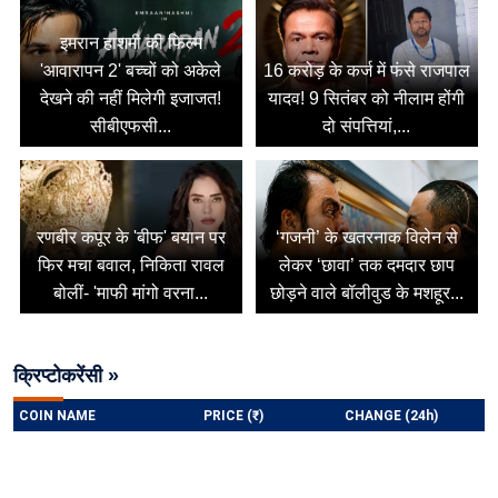
इमरान हाशमी की फिल्म
'आवारापन 2' बच्चों को अकेले
16 करोड़ के कर्ज में फंसे राजपाल
देखने की नहीं मिलेगी इजाजत!
यादव! 9 सितंबर को नीलाम होंगी
सीबीएफसी...
दो संपत्तियां,...
रणबीर कपूर के 'बीफ' बयान पर
‘गजनी’ के खतरनाक विलेन से
फिर मचा बवाल, निकिता रावल
लेकर ‘छावा’ तक दमदार छाप
बोलीं- 'माफी मांगो वरना...
छोड़ने वाले बॉलीवुड के मशहूर...
क्रिप्टोकरेंसी »