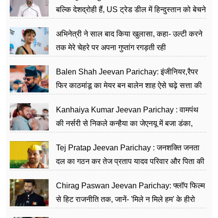
बल्कि देशद्रोही हैं, US ट्रेड डील में हिन्दुस्तान को बेचने
का काम किया
अभिनेत्री ने साल बाद किया खुलासा, कहा- उल्टी करने
तक मेरे चेहरे पर अपना गुप्तांग रगड़ती रही
Balen Shah Jeevan Parichay: इंजीनियर,रैपर
फिर काठमांडू का मेयर बन बालेन शाह ऐसे चढ़े सत्ता की
सीढ़ियां, अब चलाएंगे नेपाल सरकार
Kanhaiya Kumar Jeevan Parichay : वामपंथ
की नर्सरी से निकले कन्हैया का जेएनयू में बजा डंका,
शिक्षा को मानते हैं समाज के बदलाव का हथियार
Tej Pratap Jeevan Parichay : जनशक्ति जनता
दल का गठन कर तेज प्रताप यादव परिवार और पिता की
पार्टी को दे रहे हैं चुनौती, विवादों से है गहरा नाता
Chirag Paswan Jeevan Parichay: फ्लॉप फिल्म
से हिट राजनीति तक, जानें- 'मिले न मिले हम' के हीरो
चिराग पासवान के केंद्रीय मंत्री बनने का सफर