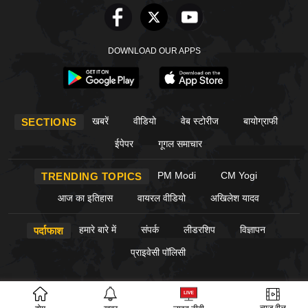
DOWNLOAD OUR APPS
खबरें
वीडियो
वेब स्टोरीज
बायोग्राफी
SECTIONS
ईपेपर
गूगल समाचार
PM Modi
CM Yogi
TRENDING TOPICS
आज का इतिहास
वायरल वीडियो
अखिलेश यादव
हमारे बारे में
संपर्क
लीडरशिप
विज्ञापन
पर्दाफाश
प्राइवेसी पॉलिसी
© Copyright PardaPhash 2026. All rights reserved.
न्यूज़ रील