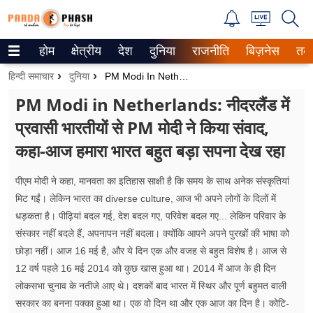
होम
क्षेत्रीय
देश
दुनिया
राजनीति
बिज़नेस
तक
Trending on Google News
हिन्दी समाचार
दुनिया
PM Modi In Netherlands: नीदरलैंड में प्रवासी भारतीयों से PM मोदी ने किया संवाद, कहा-आज हमारा भारत बहुत बड़ा सपना देख रहा
ePaper
PM Modi in Netherlands: नीदरलैंड में
प्रवासी भारतीयों से PM मोदी ने किया संवाद,
वेब स्टोरीज
कहा-आज हमारा भारत बहुत बड़ा सपना देख रहा
उत्तर प्रदेश
पीएम मोदी ने कहा, मानवता का इतिहास साक्षी है कि समय के साथ अनेक संस्कृतियां
गैलरी
मिट गईं। लेकिन भारत का diverse culture, आज भी अपने लोगों के दिलों में
धड़कता है। पीढ़ियां बदल गई, देश बदल गए, परिवेश बदल गए... लेकिन परिवार के
वीडियो
संस्कार नहीं बदले हैं, अपनापन नहीं बदला। क्योंकि आपने अपने पुरखों की भाषा को
छोड़ा नहीं। आज 16 मई है, और ये दिन एक और वजह से बहुत विशेष है। आज से
रिलेशनशिप
12 वर्ष पहले 16 मई 2014 को कुछ खास हुआ था। 2014 में आज के ही दिन
जीवन मंत्रा
लोकसभा चुनाव के नतीजे आए थे। दशकों बाद भारत में स्थिर और पूर्ण बहुमत वाली
सरकार का बनना पक्का हुआ था। एक वो दिन था और एक आज का दिन है। कोटि-