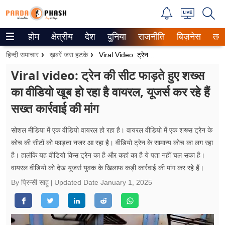
होम
क्षेत्रीय
देश
दुनिया
राजनीति
बिज़नेस
तक
Trending on Google News
हिन्दी समाचार
ख़बरें जरा हटके
Viral Video: ट्रेन की सीट फाड़ते हुए शख्स का वीडियो खूब हो रहा है वायरल, यूजर्स कर रहे हैं सख्त कार्रवाई की मांग
ePaper
Viral video: ट्रेन की सीट फाड़ते हुए शख्स
का वीडियो खूब हो रहा है वायरल, यूजर्स कर रहे हैं
वेब स्टोरीज
सख्त कार्रवाई की मांग
उत्तर प्रदेश
सोशल मीडिया में एक वीडियो वायरल हो रहा है। वायरल वीडियो में एक शख्स ट्रेन के
गैलरी
कोच की सीटों को फाड़ता नजर आ रहा है। वीडियो ट्रेन के सामान्य कोच का लग रहा
है। हालंकि यह वीडियो किस ट्रेन का है और कहां का है ये पता नहीं चल सका है।
वीडियो
वायरल वीडियो को देख यूजर्स युवक के खिलाफ कड़ी कार्रवाई की मांग कर रहे हैं।
रिलेशनशिप
By प्रिन्सी साहू
Updated Date
January 1, 2025
जीवन मंत्रा