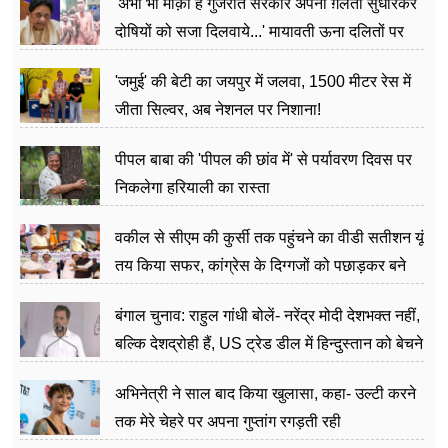
'अभी भी मौक़ा है गुजरात सरकार अपनी ग़लती सुधारकर
दोषियों को सजा दिलवाये...' मायावती ऊना दलितों पर
अत्याचार मामले में हुईं आगबबूला
'जमुई' की बेटी का जयपुर में जलवा, 1500 मीटर रेस में
जीता सिल्वर, अब नेशनल पर निशाना!
पीपल बाबा की 'पीपल की छांव में' से पर्यावरण दिवस पर
निकलेगा हरियाली का रास्ता
वकील से सीएम की कुर्सी तक पहुंचने का वीडी सतीशन यूं
तय किया सफर, कांग्रेस के दिग्गजों को पछाड़कर बने
जननेता
बंगाल चुनाव: राहुल गांधी बोलें- नरेंद्र मोदी देशभक्त नहीं,
बल्कि देशद्रोही हैं, US ट्रेड डील में हिन्दुस्तान को बेचने
का काम किया
अभिनेत्री ने साल बाद किया खुलासा, कहा- उल्टी करने
तक मेरे चेहरे पर अपना गुप्तांग रगड़ती रही