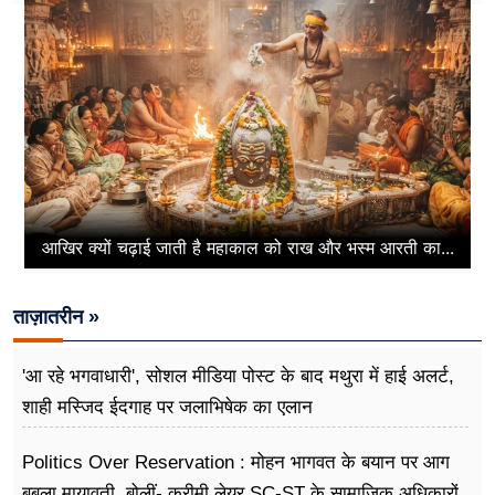
आखिर क्यों चढ़ाई जाती है महाकाल को राख और भस्म आरती का...
ताज़ातरीन »
'आ रहे भगवाधारी', सोशल मीडिया पोस्ट के बाद मथुरा में हाई अलर्ट,
शाही मस्जिद ईदगाह पर जलाभिषेक का एलान
Politics Over Reservation : मोहन भागवत के बयान पर आग
बबूला मायावती, बोलीं- क्रीमी लेयर SC-ST के सामाजिक अधिकारों