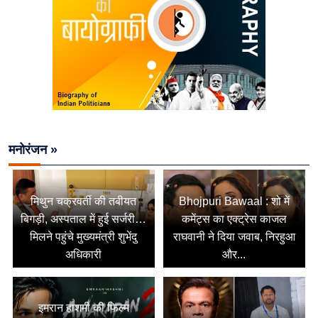
मनोरंजन »
मिथुन चक्रवर्ती की तबीयत
Bhojpuri Bawaal : शो में
बिगड़ी, अस्पताल में हुई सर्जरी…
कमेंट्स का एक्ट्रेस काजल
मिलने पहुंचे मुख्यमंत्री शुभेंदु
राघवानी ने दिया जवाब, निरहुआ
अधिकारी
और...
इमरान हाशमी की फिल्म