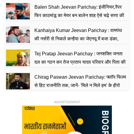
Balen Shah Jeevan Parichay: इंजीनियर,रैपर
फिर काठमांडू का मेयर बन बालेन शाह ऐसे चढ़े सत्ता की
सीढ़ियां, अब चलाएंगे नेपाल सरकार
Kanhaiya Kumar Jeevan Parichay : वामपंथ
की नर्सरी से निकले कन्हैया का जेएनयू में बजा डंका,
शिक्षा को मानते हैं समाज के बदलाव का हथियार
Tej Pratap Jeevan Parichay : जनशक्ति जनता
दल का गठन कर तेज प्रताप यादव परिवार और पिता की
पार्टी को दे रहे हैं चुनौती, विवादों से है गहरा नाता
Chirag Paswan Jeevan Parichay: फ्लॉप फिल्म
से हिट राजनीति तक, जानें- 'मिले न मिले हम' के हीरो
चिराग पासवान के केंद्रीय मंत्री बनने का सफर
ADVERTISEMENT