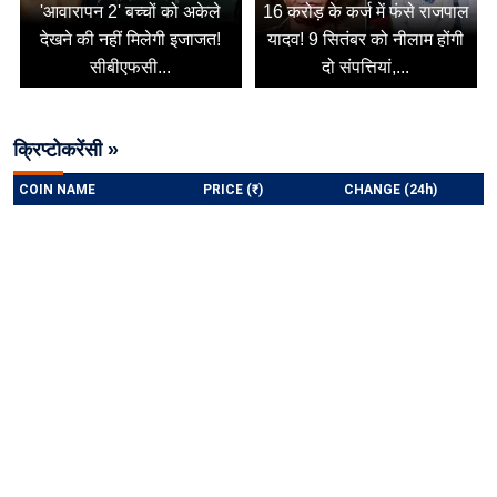
'आवारापन 2' बच्चों को अकेले
16 करोड़ के कर्ज में फंसे राजपाल
देखने की नहीं मिलेगी इजाजत!
यादव! 9 सितंबर को नीलाम होंगी
सीबीएफसी...
दो संपत्तियां,...
क्रिप्टोकरेंसी »