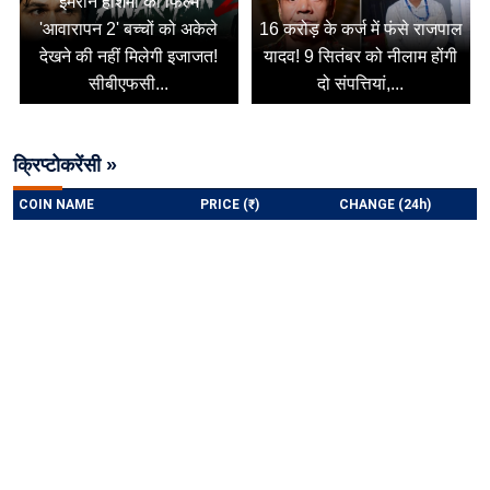
इमरान हाशमी की फिल्म
'आवारापन 2' बच्चों को अकेले
16 करोड़ के कर्ज में फंसे राजपाल
देखने की नहीं मिलेगी इजाजत!
यादव! 9 सितंबर को नीलाम होंगी
सीबीएफसी...
दो संपत्तियां,...
क्रिप्टोकरेंसी »