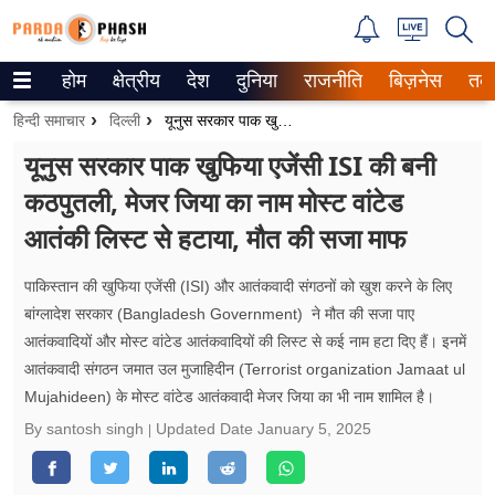
होम
क्षेत्रीय
देश
दुनिया
राजनीति
बिज़नेस
तक
Trending on Google News
हिन्दी समाचार
दिल्ली
यूनुस सरकार पाक खुफिया एजेंसी ISI की बनी कठपुतली, मेजर जिया का नाम मोस्ट वांटेड आतंकी लिस्ट से हटाया, मौत की सजा माफ
ePaper
यूनुस सरकार पाक खुफिया एजेंसी ISI की बनी
कठपुतली, मेजर जिया का नाम मोस्ट वांटेड
वेब स्टोरीज
आतंकी लिस्ट से हटाया, मौत की सजा माफ
उत्तर प्रदेश
पाकिस्तान की खुफिया एजेंसी (ISI) और आतंकवादी संगठनों को खुश करने के लिए
गैलरी
बांग्लादेश सरकार (Bangladesh Government) ने मौत की सजा पाए
आतंकवादियों और मोस्ट वांटेड आतंकवादियों की लिस्ट से कई नाम हटा दिए हैं। इनमें
वीडियो
आतंकवादी संगठन जमात उल मुजाहिदीन (Terrorist organization Jamaat ul
Mujahideen) के मोस्ट वांटेड आतंकवादी मेजर जिया का भी नाम शामिल है।
रिलेशनशिप
By santosh singh
Updated Date
January 5, 2025
जीवन मंत्रा