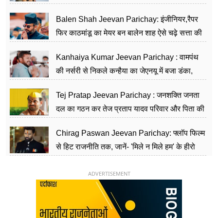
Balen Shah Jeevan Parichay: इंजीनियर,रैपर
फिर काठमांडू का मेयर बन बालेन शाह ऐसे चढ़े सत्ता की
सीढ़ियां, अब चलाएंगे नेपाल सरकार
Kanhaiya Kumar Jeevan Parichay : वामपंथ
की नर्सरी से निकले कन्हैया का जेएनयू में बजा डंका,
शिक्षा को मानते हैं समाज के बदलाव का हथियार
Tej Pratap Jeevan Parichay : जनशक्ति जनता
दल का गठन कर तेज प्रताप यादव परिवार और पिता की
पार्टी को दे रहे हैं चुनौती, विवादों से है गहरा नाता
Chirag Paswan Jeevan Parichay: फ्लॉप फिल्म
से हिट राजनीति तक, जानें- 'मिले न मिले हम' के हीरो
चिराग पासवान के केंद्रीय मंत्री बनने का सफर
ADVERTISEMENT