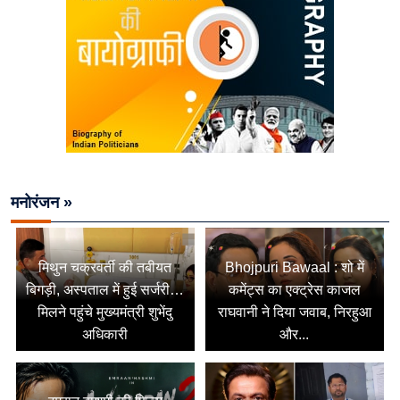
मनोरंजन »
मिथुन चक्रवर्ती की तबीयत
Bhojpuri Bawaal : शो में
बिगड़ी, अस्पताल में हुई सर्जरी…
कमेंट्स का एक्ट्रेस काजल
मिलने पहुंचे मुख्यमंत्री शुभेंदु
राघवानी ने दिया जवाब, निरहुआ
अधिकारी
और...