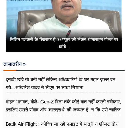
नितिन गडकरी के खिलाफ ई20 फ्यूल को लेकर ऑनलाइन पोस्ट पर
बॉम्बे...
ताज़ातरीन »
इनकी छवि तो बनी नहीं लेकिन अधिकारियों के घर-महल ज़रूर बन
गये...अखिलेश यादव ने सीएम पर साधा​ निशाना
मोहन भागवत, बोले- Gen-Z बिना तर्क कोई बात नहीं करती स्वीकार,
इसलिए उससे संवाद और 'शास्त्रार्थ' की जरूरत है, न कि उसे खारिज
करने की
Batik Air Flight : कोच्चि जा रही फ्लाइट में यात्री ने एग्जिट डोर