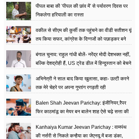
पीपल बाबा की 'पीपल की छांव में' से पर्यावरण दिवस पर
निकलेगा हरियाली का रास्ता
वकील से सीएम की कुर्सी तक पहुंचने का वीडी सतीशन यूं
तय किया सफर, कांग्रेस के दिग्गजों को पछाड़कर बने
जननेता
बंगाल चुनाव: राहुल गांधी बोलें- नरेंद्र मोदी देशभक्त नहीं,
बल्कि देशद्रोही हैं, US ट्रेड डील में हिन्दुस्तान को बेचने
का काम किया
अभिनेत्री ने साल बाद किया खुलासा, कहा- उल्टी करने
तक मेरे चेहरे पर अपना गुप्तांग रगड़ती रही
Balen Shah Jeevan Parichay: इंजीनियर,रैपर
फिर काठमांडू का मेयर बन बालेन शाह ऐसे चढ़े सत्ता की
सीढ़ियां, अब चलाएंगे नेपाल सरकार
Kanhaiya Kumar Jeevan Parichay : वामपंथ
की नर्सरी से निकले कन्हैया का जेएनयू में बजा डंका,