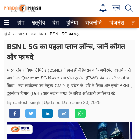
होम
क्षेत्रीय
देश
दुनिया
राजनीति
बिज़नेस
तक
Trending on Google News
हिन्दी समाचार
तकनीक
BSNL 5G का पहला प्लान लॉन्च, जानें कीमत और फायदे
ePaper
BSNL 5G का पहला प्लान लॉन्च, जानें कीमत
और फायदे
वेब स्टोरीज
उत्तर प्रदेश
भारत संचार निगम लिमिटेड (BSNL) ने हाल ही में हैदराबाद के अमीरपेट एक्सचेंज से
अपने नए Quantum 5G फिक्स्ड वायरलेस एक्सेस (FWA) सेवा का सॉफ्ट लॉन्च
गैलरी
किया। इस कार्यक्रम का नेतृत्व CMD ए. रॉबर्ट जे. रवि ने किया और इसमें BSNL,
दूरसंचार विभाग (DoT) और उद्योग जगत के वरिष्ठ अधिकारी उपस्थित रहे।
वीडियो
By santosh singh
Updated Date
June 23, 2025
रिलेशनशिप
जीवन मंत्रा