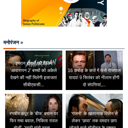
मनोरंजन »
इमरान हाशमी की फिल्म
'आवारापन 2' बच्चों को अकेले
16 करोड़ के कर्ज में फंसे राजपाल
देखने की नहीं मिलेगी इजाजत!
यादव! 9 सितंबर को नीलाम होंगी
सीबीएफसी...
दो संपत्तियां,...
रणबीर कपूर के 'बीफ' बयान पर
‘गजनी’ के खतरनाक विलेन से
फिर मचा बवाल, निकिता रावल
लेकर ‘छावा’ तक दमदार छाप
बोलीं- 'माफी मांगो वरना...
छोड़ने वाले बॉलीवुड के मशहूर...