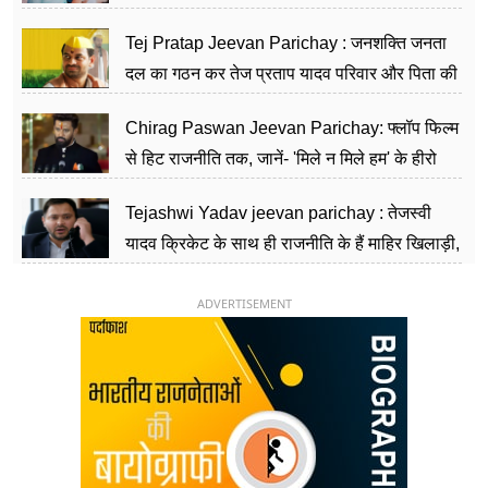
शिक्षा को मानते हैं समाज के बदलाव का हथियार
Tej Pratap Jeevan Parichay : जनशक्ति जनता
दल का गठन कर तेज प्रताप यादव परिवार और पिता की
पार्टी को दे रहे हैं चुनौती, विवादों से है गहरा नाता
Chirag Paswan Jeevan Parichay: फ्लॉप फिल्म
से हिट राजनीति तक, जानें- 'मिले न मिले हम' के हीरो
चिराग पासवान के केंद्रीय मंत्री बनने का सफर
Tejashwi Yadav jeevan parichay : तेजस्वी
यादव क्रिकेट के साथ ही राजनीति के हैं माहिर खिलाड़ी,
26 साल की उम्र में संभाली डिप्टी सीएम की कुर्सी
ADVERTISEMENT