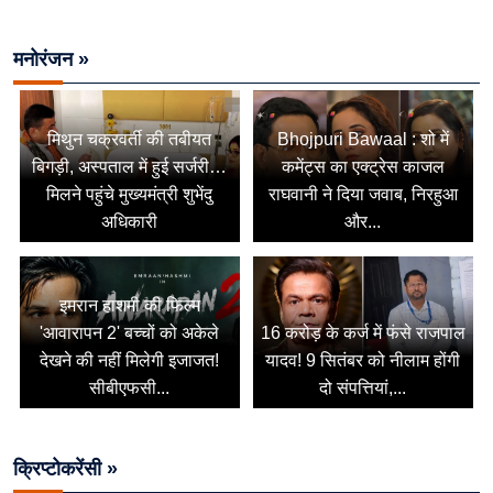
मनोरंजन »
मिथुन चक्रवर्ती की तबीयत
Bhojpuri Bawaal : शो में
बिगड़ी, अस्पताल में हुई सर्जरी…
कमेंट्स का एक्ट्रेस काजल
मिलने पहुंचे मुख्यमंत्री शुभेंदु
राघवानी ने दिया जवाब, निरहुआ
अधिकारी
और...
इमरान हाशमी की फिल्म
'आवारापन 2' बच्चों को अकेले
16 करोड़ के कर्ज में फंसे राजपाल
देखने की नहीं मिलेगी इजाजत!
यादव! 9 सितंबर को नीलाम होंगी
सीबीएफसी...
दो संपत्तियां,...
क्रिप्टोकरेंसी »