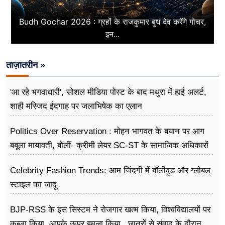
Budh Gochar 2026 : ग्रहों के राजकुमार बुध देव करेंगे गोचर,
इन...
ताज़ातरीन »
'आ रहे भगवाधारी', सोशल मीडिया पोस्ट के बाद मथुरा में हाई अलर्ट,
शाही मस्जिद ईदगाह पर जलाभिषेक का एलान
Politics Over Reservation : मोहन भागवत के बयान पर आग
बबूला मायावती, बोलीं- क्रीमी लेयर SC-ST के सामाजिक अधिकारों
के खिलाफ
Celebrity Fashion Trends: आम जिंदगी में बॉलीवुड और ग्लोबल
स्टाइल का जादू
BJP-RSS के इस सिस्टम ने रोजगार खत्म किया, विश्वविद्यालयों पर
कब्जा किया, आपके ऊपर हमला किया...छात्रों से संवाद के दौरान