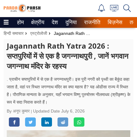
होम
क्षेत्रीय
देश
दुनिया
राजनीति
बिज़नेस
तक
Trending on Google News
हिन्दी समाचार
एस्ट्रोलोजी
Jagannath Rath Yatra 2026 : सप्तपुरियों में से एक है जगन्नाथपुरी , जानें भगवान जगन्नाथ मंदिर के रहस्य
ePaper
Jagannath Rath Yatra 2026 :
सप्तपुरियों में से एक है जगन्नाथपुरी , जानें भगवान
वेब स्टोरीज
जगन्नाथ मंदिर के रहस्य
उत्तर प्रदेश
. प्राचीन सप्तपुरियों में से एक है जगन्नाथपुरी। इस पुरी नगरी को पृथ्वी का बैकुंठ कहा
गैलरी
जाता है, वहां पर स्थित जगन्नाथ मंदिर का क्या महत्व है? यह ओडीसा राज्य में स्थित
है। पौराणिक मान्यता के अनुसार, यहाँ भगवान विष्णु पुरुषोत्तम नीलमाधव (श्रीकृष्ण) के
वीडियो
रूप में सदा निवास करते हैं।
रिलेशनशिप
By अनूप कुमार
Updated Date
July 6, 2026
जीवन मंत्रा