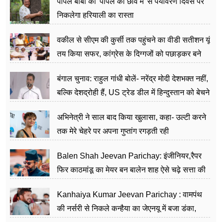
पीपल बाबा की 'पीपल की छांव में' से पर्यावरण दिवस पर
निकलेगा हरियाली का रास्ता
वकील से सीएम की कुर्सी तक पहुंचने का वीडी सतीशन यूं
तय किया सफर, कांग्रेस के दिग्गजों को पछाड़कर बने
जननेता
बंगाल चुनाव: राहुल गांधी बोलें- नरेंद्र मोदी देशभक्त नहीं,
बल्कि देशद्रोही हैं, US ट्रेड डील में हिन्दुस्तान को बेचने
का काम किया
अभिनेत्री ने साल बाद किया खुलासा, कहा- उल्टी करने
तक मेरे चेहरे पर अपना गुप्तांग रगड़ती रही
Balen Shah Jeevan Parichay: इंजीनियर,रैपर
फिर काठमांडू का मेयर बन बालेन शाह ऐसे चढ़े सत्ता की
सीढ़ियां, अब चलाएंगे नेपाल सरकार
Kanhaiya Kumar Jeevan Parichay : वामपंथ
की नर्सरी से निकले कन्हैया का जेएनयू में बजा डंका,