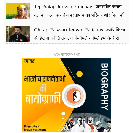
शिक्षा को मानते हैं समाज के बदलाव का हथियार
Tej Pratap Jeevan Parichay : जनशक्ति जनता
दल का गठन कर तेज प्रताप यादव परिवार और पिता की
पार्टी को दे रहे हैं चुनौती, विवादों से है गहरा नाता
Chirag Paswan Jeevan Parichay: फ्लॉप फिल्म
से हिट राजनीति तक, जानें- 'मिले न मिले हम' के हीरो
चिराग पासवान के केंद्रीय मंत्री बनने का सफर
ADVERTISEMENT