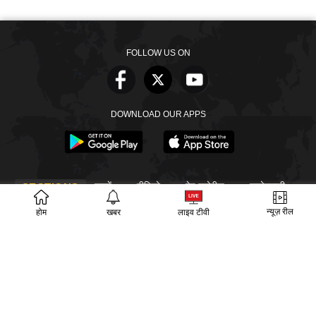
FOLLOW US ON
DOWNLOAD OUR APPS
खबरें
वीडियो
वेब स्टोरीज
बायोग्राफी
SECTIONS
ईपेपर
गूगल समाचार
न्यूज़ रील
होम
खबर
लाइव टीवी
PM Modi
CM Yogi
TRENDING TOPICS
आज का इतिहास
वायरल वीडियो
अखिलेश यादव
हमारे बारे में
संपर्क
लीडरशिप
विज्ञापन
पर्दाफाश