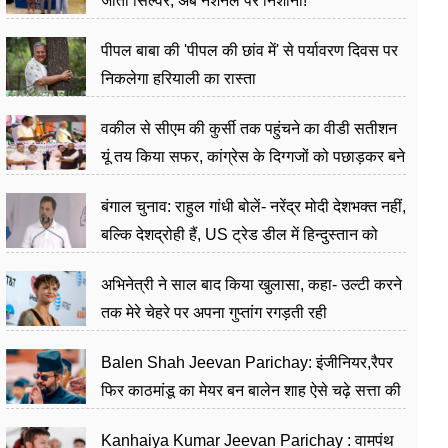
जीता सिल्वर, अब नेशनल पर निशाना!
पीपल बाबा की 'पीपल की छांव में' से पर्यावरण दिवस पर
निकलेगा हरियाली का रास्ता
वकील से सीएम की कुर्सी तक पहुंचने का वीडी सतीशन
यूं तय किया सफर, कांग्रेस के दिग्गजों को पछाड़कर बने
जननेता
बंगाल चुनाव: राहुल गांधी बोलें- नरेंद्र मोदी देशभक्त नहीं,
बल्कि देशद्रोही हैं, US ट्रेड डील में हिन्दुस्तान को
बेचने का काम किया
अभिनेत्री ने साल बाद किया खुलासा, कहा- उल्टी करने
तक मेरे चेहरे पर अपना गुप्तांग रगड़ती रही
Balen Shah Jeevan Parichay: इंजीनियर,रैपर
फिर काठमांडू का मेयर बन बालेन शाह ऐसे चढ़े सत्ता की
सीढ़ियां, अब चलाएंगे नेपाल सरकार
Kanhaiya Kumar Jeevan Parichay : वामपंथ