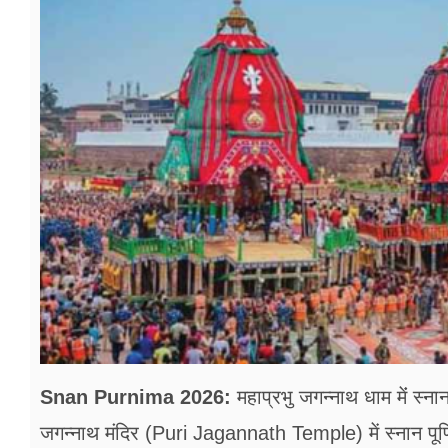
फूड
सेहत
ब्‍यूटी
जॉब्स
शिक्षा
अन्य खबरें
Snan Purnima 2026:
महाप्रभु जगन्नाथ धाम मेंं स्ना
जगन्नाथ मंदिर (Puri Jagannath Temple) में स्नान पूर्णिम