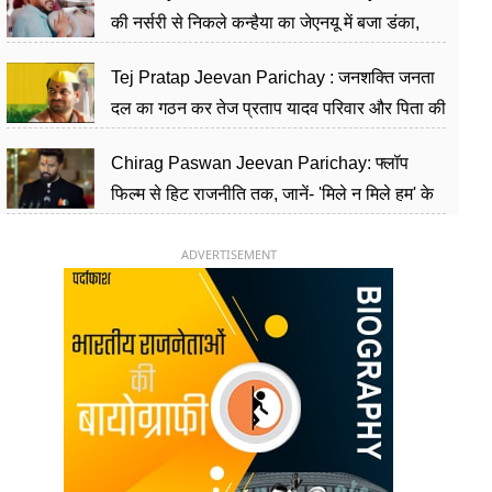
की नर्सरी से निकले कन्हैया का जेएनयू में बजा डंका,
शिक्षा को मानते हैं समाज के बदलाव का हथियार
Tej Pratap Jeevan Parichay : जनशक्ति जनता
दल का गठन कर तेज प्रताप यादव परिवार और पिता की
पार्टी को दे रहे हैं चुनौती, विवादों से है गहरा नाता
Chirag Paswan Jeevan Parichay: फ्लॉप
फिल्म से हिट राजनीति तक, जानें- 'मिले न मिले हम' के
हीरो चिराग पासवान के केंद्रीय मंत्री बनने का सफर
ADVERTISEMENT