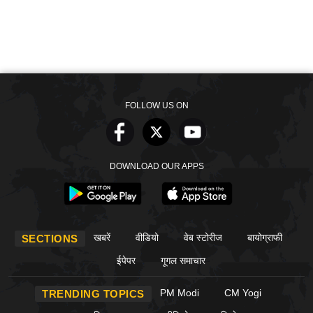
FOLLOW US ON
DOWNLOAD OUR APPS
खबरें
वीडियो
वेब स्टोरीज
बायोग्राफी
SECTIONS
ईपेपर
गूगल समाचार
PM Modi
CM Yogi
TRENDING TOPICS