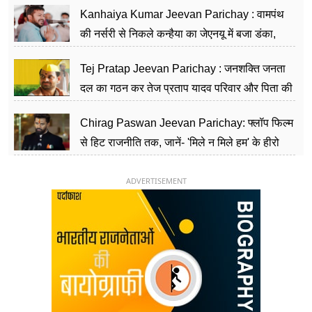
Kanhaiya Kumar Jeevan Parichay : वामपंथ
की नर्सरी से निकले कन्हैया का जेएनयू में बजा डंका,
शिक्षा को मानते हैं समाज के बदलाव का हथियार
Tej Pratap Jeevan Parichay : जनशक्ति जनता
दल का गठन कर तेज प्रताप यादव परिवार और पिता की
पार्टी को दे रहे हैं चुनौती, विवादों से है गहरा नाता
Chirag Paswan Jeevan Parichay: फ्लॉप फिल्म
से हिट राजनीति तक, जानें- 'मिले न मिले हम' के हीरो
चिराग पासवान के केंद्रीय मंत्री बनने का सफर
ADVERTISEMENT