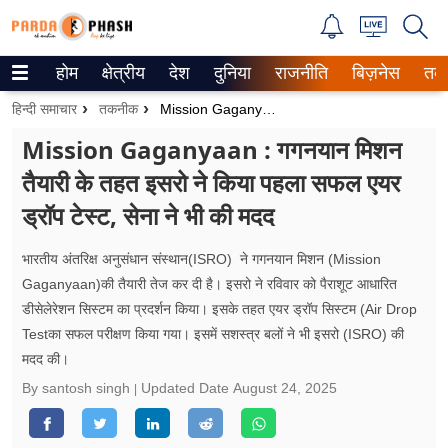
होम
क्षेत्रीय
देश
दुनिया
राजनीति
बिज़नेस
तक
Trending on Google News
हिन्दी समाचार
तकनीक
Mission Gaganyaan : गगनयान मिशन तैयारी के तहत इसरो ने किया पहला सफल एयर ड्रॉप टेस्ट, सेना ने भी की मदद
ePaper
Mission Gaganyaan : गगनयान मिशन
तैयारी के तहत इसरो ने किया पहला सफल एयर
वेब स्टोरीज
ड्रॉप टेस्ट, सेना ने भी की मदद
उत्तर प्रदेश
भारतीय अंतरिक्ष अनुसंधान संस्थान(ISRO) ने गगनयान मिशन (Mission
गैलरी
Gaganyaan)की तैयारी तेज कर दी है। इसरो ने रविवार को पैराशूट आधारित
डीसेलेरेशन सिस्टम का प्रदर्शन किया। इसके तहत एयर ड्रॉप सिस्टम (Air Drop
वीडियो
Testका सफल परीक्षण किया गया। इसमें सशस्त्र बलों ने भी इसरो (ISRO) की
मदद की।
रिलेशनशिप
By santosh singh
Updated Date
August 24, 2025
जीवन मंत्रा