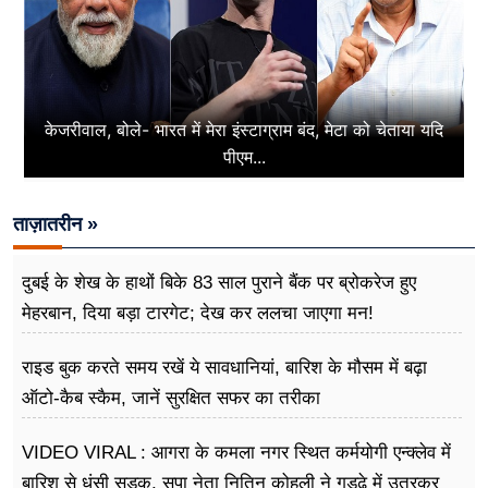
केजरीवाल, बोले- भारत में मेरा इंस्टाग्राम बंद, मेटा को चेताया यदि
पीएम...
ताज़ातरीन »
दुबई के शेख के हाथों बिके 83 साल पुराने बैंक पर ब्रोकरेज हुए
मेहरबान, दिया बड़ा टारगेट; देख कर ललचा जाएगा मन!
राइड बुक करते समय रखें ये सावधानियां, बारिश के मौसम में बढ़ा
ऑटो-कैब स्कैम, जानें सुरक्षित सफर का तरीका
VIDEO VIRAL : आगरा के कमला नगर स्थित कर्मयोगी एन्क्लेव में
बारिश से धंसी सड़क, सपा नेता नितिन कोहली ने गड्ढे में उतरकर