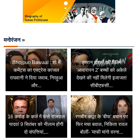
मनोरंजन »
Bhojpuri Bawaal : शो में
इमरान हाशमी की फिल्म
कमेंट्स का एक्ट्रेस काजल
'आवारापन 2' बच्चों को अकेले
राघवानी ने दिया जवाब, निरहुआ
देखने की नहीं मिलेगी इजाजत!
और...
सीबीएफसी...
16 करोड़ के कर्ज में फंसे राजपाल
रणबीर कपूर के 'बीफ' बयान पर
यादव! 9 सितंबर को नीलाम होंगी
फिर मचा बवाल, निकिता रावल
दो संपत्तियां,...
बोलीं- 'माफी मांगो वरना...