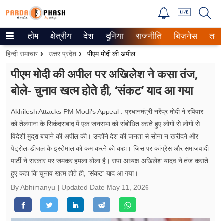
होम
क्षेत्रीय
देश
दुनिया
राजनीति
बिज़नेस
तक
Trending on Google News
हिन्दी समाचार
उत्तर प्रदेश
पीएम मोदी की अपील पर अखिलेश ने कसा तंज, बोले- चुनाव खत्म होते ही, ‘संकट’ याद आ गया
ePaper
पीएम मोदी की अपील पर अखिलेश ने कसा तंज,
बोले- चुनाव खत्म होते ही, ‘संकट’ याद आ गया
वेब स्टोरीज
उत्तर प्रदेश
Akhilesh Attacks PM Modi's Appeal : प्रधानमंत्री नरेंद्र मोदी ने रविवार
को तेलंगाना के सिकंदराबाद में एक जनसभा को संबोधित करते हुए लोगों से लोगों से
गैलरी
विदेशी मुद्रा बचाने की अपील की। उन्होंने देश की जनता से सोना न खरीदने और
पेट्रोल-डीजल के इस्तेमाल को कम करने को कहा। जिस पर कांग्रेस और समाजवादी
वीडियो
पार्टी ने सरकार पर जमकर हमला बोला है। सपा अध्यक्ष अखिलेश यादव ने तंज कसते
हुए कहा कि चुनाव खत्म होते ही, ‘संकट’ याद आ गया।
रिलेशनशिप
By Abhimanyu
Updated Date
May 11, 2026
जीवन मंत्रा