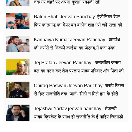
तक मेरे चेहरे पर अपना गुप्तांग रगड़ती रही
Balen Shah Jeevan Parichay: इंजीनियर,रैपर
फिर काठमांडू का मेयर बन बालेन शाह ऐसे चढ़े सत्ता की
सीढ़ियां, अब चलाएंगे नेपाल सरकार
Kanhaiya Kumar Jeevan Parichay : वामपंथ
की नर्सरी से निकले कन्हैया का जेएनयू में बजा डंका,
शिक्षा को मानते हैं समाज के बदलाव का हथियार
Tej Pratap Jeevan Parichay : जनशक्ति जनता
दल का गठन कर तेज प्रताप यादव परिवार और पिता की
पार्टी को दे रहे हैं चुनौती, विवादों से है गहरा नाता
Chirag Paswan Jeevan Parichay: फ्लॉप फिल्म
से हिट राजनीति तक, जानें- 'मिले न मिले हम' के हीरो
चिराग पासवान के केंद्रीय मंत्री बनने का सफर
Tejashwi Yadav jeevan parichay : तेजस्वी
यादव क्रिकेट के साथ ही राजनीति के हैं माहिर खिलाड़ी,
26 साल की उम्र में संभाली डिप्टी सीएम की कुर्सी