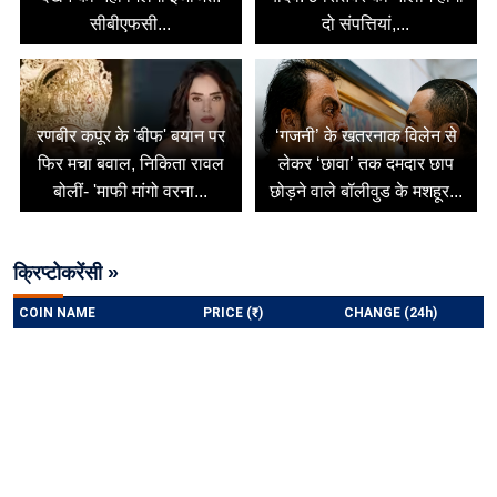
सीबीएफसी...
दो संपत्तियां,...
रणबीर कपूर के 'बीफ' बयान पर
‘गजनी’ के खतरनाक विलेन से
फिर मचा बवाल, निकिता रावल
लेकर ‘छावा’ तक दमदार छाप
बोलीं- 'माफी मांगो वरना...
छोड़ने वाले बॉलीवुड के मशहूर...
क्रिप्टोकरेंसी »