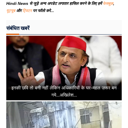
Hindi News से जुड़े अन्य अपडेट लगातार हासिल करने के लिए हमें
फेसबुक
,
यूट्यूब
और
ट्विटर
पर फॉलो करे...
संबंधित खबरें
इनकी छवि तो बनी नहीं लेकिन अधिकारियों के घर-महल ज़रूर बन
गये...अखिलेश...