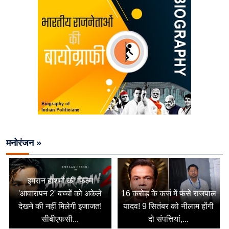
मनोरंजन »
इमरान हाशमी की फिल्म
'आवारापन 2' बच्चों को अकेले
16 करोड़ के कर्ज में फंसे राजपाल
देखने की नहीं मिलेगी इजाजत!
यादव! 9 सितंबर को नीलाम होंगी
सीबीएफसी...
दो संपत्तियां,...