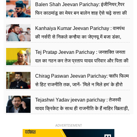
Balen Shah Jeevan Parichay: इंजीनियर,रैपर
फिर काठमांडू का मेयर बन बालेन शाह ऐसे चढ़े सत्ता की
सीढ़ियां, अब चलाएंगे नेपाल सरकार
Kanhaiya Kumar Jeevan Parichay : वामपंथ
की नर्सरी से निकले कन्हैया का जेएनयू में बजा डंका,
शिक्षा को मानते हैं समाज के बदलाव का हथियार
Tej Pratap Jeevan Parichay : जनशक्ति जनता
दल का गठन कर तेज प्रताप यादव परिवार और पिता की
पार्टी को दे रहे हैं चुनौती, विवादों से है गहरा नाता
Chirag Paswan Jeevan Parichay: फ्लॉप फिल्म
से हिट राजनीति तक, जानें- 'मिले न मिले हम' के हीरो
चिराग पासवान के केंद्रीय मंत्री बनने का सफर
Tejashwi Yadav jeevan parichay : तेजस्वी
यादव क्रिकेट के साथ ही राजनीति के हैं माहिर खिलाड़ी,
26 साल की उम्र में संभाली डिप्टी सीएम की कुर्सी
ADVERTISEMENT