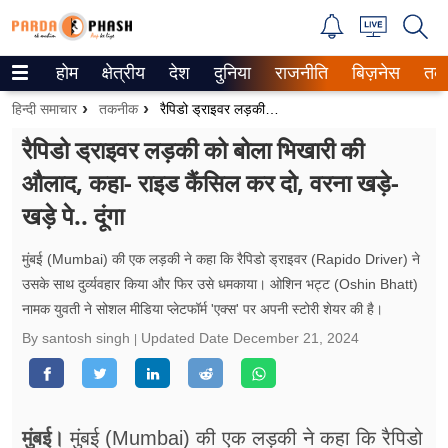
होम
क्षेत्रीय
देश
दुनिया
राजनीति
बिज़नेस
तक
Trending on Google News
हिन्दी समाचार
तकनीक
रैपिडो ड्राइवर लड़की को बोला भिखारी की औलाद, कहा- राइड कैंसिल कर दो, वरना खड़े-खड़े पे.. दूंगा
ePaper
रैपिडो ड्राइवर लड़की को बोला भिखारी की
औलाद, कहा- राइड कैंसिल कर दो, वरना खड़े-
वेब स्टोरीज
खड़े पे.. दूंगा
उत्तर प्रदेश
मुंबई (Mumbai) की एक लड़की ने कहा कि रैपिडो ड्राइवर (Rapido Driver) ने
गैलरी
उसके साथ दुर्व्यवहार किया और फिर उसे धमकाया। ओशिन भट्ट (Oshin Bhatt)
नामक युवती ने सोशल मीडिया प्लेटफॉर्म 'एक्स' पर अपनी स्टोरी शेयर की है।
वीडियो
By santosh singh
Updated Date
December 21, 2024
रिलेशनशिप
जीवन मंत्रा
मुंबई।
मुंबई (Mumbai) की एक लड़की ने कहा कि रैपिडो