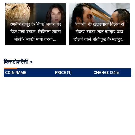
रणबीर कपूर के 'बीफ' बयान पर
‘गजनी’ के खतरनाक विलेन से
फिर मचा बवाल, निकिता रावल
लेकर ‘छावा’ तक दमदार छाप
बोलीं- 'माफी मांगो वरना...
छोड़ने वाले बॉलीवुड के मशहूर...
क्रिप्टोकरेंसी »