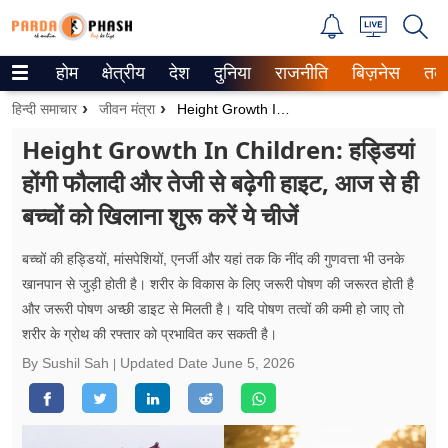
होम
क्षेत्रीय
देश
दुनिया
राजनीति
बिज़नेस
तक
Trending on Google News
हिन्दी समाचार
जीवन मंत्रा
Height Growth In Children: हड्डियां होंगी फौलादी और तेजी से बढ़ेगी हाइट, आज से ही बच्चों को खिलाना शुरू करें ये चीजें
ePaper
Height Growth In Children: हड्डियां
होंगी फौलादी और तेजी से बढ़ेगी हाइट, आज से ही
वेब स्टोरीज
बच्चों को खिलाना शुरू करें ये चीजें
उत्तर प्रदेश
बच्चों की हड्डियों, मांसपेशियों, एनर्जी और यहां तक कि नींद की गुणवत्ता भी उनके
गैलरी
खानपान से जुड़ी होती है। शरीर के विकास के लिए जरूरी पोषण की जरूरत होती है
और जरूरी पोषण अच्छी डाइट से मिलती है। यदि पोषण तत्वों की कमी हो जाए तो
वीडियो
शरीर के ग्रोथ की रफ्तार को प्रभावित कर सकती है।
रिलेशनशिप
By Sushil Sah
Updated Date
June 5, 2026
जीवन मंत्रा