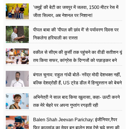
अत्याचार मामले में हुईं आगबबूला
'जमुई' की बेटी का जयपुर में जलवा, 1500 मीटर रेस में
जीता सिल्वर, अब नेशनल पर निशाना!
पीपल बाबा की 'पीपल की छांव में' से पर्यावरण दिवस पर
निकलेगा हरियाली का रास्ता
वकील से सीएम की कुर्सी तक पहुंचने का वीडी सतीशन यूं
तय किया सफर, कांग्रेस के दिग्गजों को पछाड़कर बने
जननेता
बंगाल चुनाव: राहुल गांधी बोलें- नरेंद्र मोदी देशभक्त नहीं,
बल्कि देशद्रोही हैं, US ट्रेड डील में हिन्दुस्तान को बेचने
का काम किया
अभिनेत्री ने साल बाद किया खुलासा, कहा- उल्टी करने
तक मेरे चेहरे पर अपना गुप्तांग रगड़ती रही
Balen Shah Jeevan Parichay: इंजीनियर,रैपर
फिर काठमांडू का मेयर बन बालेन शाह ऐसे चढ़े सत्ता की