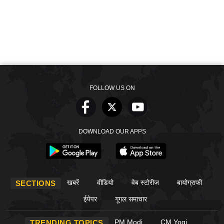
FOLLOW US ON
DOWNLOAD OUR APPS
खबरें
वीडियो
वेब स्टोरीज
बायोग्राफी
SECTIONS
ईपेपर
गूगल समाचार
PM Modi
CM Yogi
TRENDING TOPICS