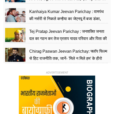
सीढ़ियां, अब चलाएंगे नेपाल सरकार
Kanhaiya Kumar Jeevan Parichay : वामपंथ
की नर्सरी से निकले कन्हैया का जेएनयू में बजा डंका,
शिक्षा को मानते हैं समाज के बदलाव का हथियार
Tej Pratap Jeevan Parichay : जनशक्ति जनता
दल का गठन कर तेज प्रताप यादव परिवार और पिता की
पार्टी को दे रहे हैं चुनौती, विवादों से है गहरा नाता
Chirag Paswan Jeevan Parichay: फ्लॉप फिल्म
से हिट राजनीति तक, जानें- 'मिले न मिले हम' के हीरो
चिराग पासवान के केंद्रीय मंत्री बनने का सफर
ADVERTISEMENT