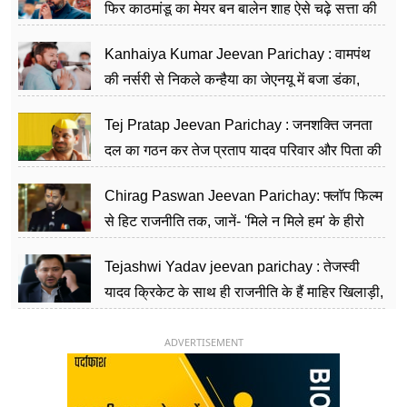
फिर काठमांडू का मेयर बन बालेन शाह ऐसे चढ़े सत्ता की
सीढ़ियां, अब चलाएंगे नेपाल सरकार
Kanhaiya Kumar Jeevan Parichay : वामपंथ
की नर्सरी से निकले कन्हैया का जेएनयू में बजा डंका,
शिक्षा को मानते हैं समाज के बदलाव का हथियार
Tej Pratap Jeevan Parichay : जनशक्ति जनता
दल का गठन कर तेज प्रताप यादव परिवार और पिता की
पार्टी को दे रहे हैं चुनौती, विवादों से है गहरा नाता
Chirag Paswan Jeevan Parichay: फ्लॉप फिल्म
से हिट राजनीति तक, जानें- 'मिले न मिले हम' के हीरो
चिराग पासवान के केंद्रीय मंत्री बनने का सफर
Tejashwi Yadav jeevan parichay : तेजस्वी
यादव क्रिकेट के साथ ही राजनीति के हैं माहिर खिलाड़ी,
26 साल की उम्र में संभाली डिप्टी सीएम की कुर्सी
ADVERTISEMENT