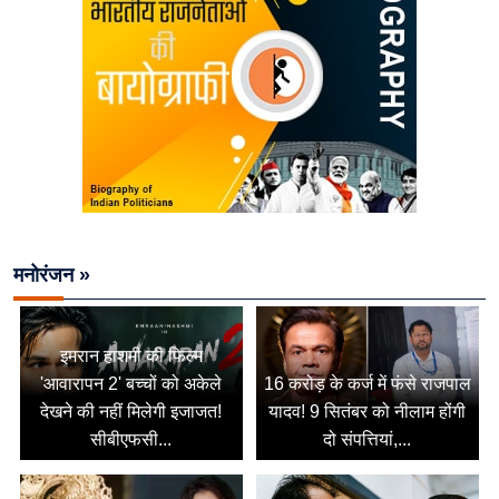
मनोरंजन »
इमरान हाशमी की फिल्म
'आवारापन 2' बच्चों को अकेले
16 करोड़ के कर्ज में फंसे राजपाल
देखने की नहीं मिलेगी इजाजत!
यादव! 9 सितंबर को नीलाम होंगी
सीबीएफसी...
दो संपत्तियां,...