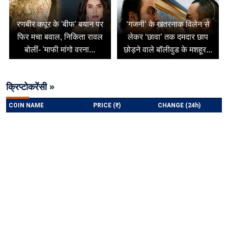
रणबीर कपूर के 'बीफ' बयान पर
‘गजनी’ के खतरनाक विलेन से
फिर मचा बवाल, निकिता रावल
लेकर ‘छावा’ तक दमदार छाप
बोलीं- 'माफी मांगो वरना...
छोड़ने वाले बॉलीवुड के मशहूर...
क्रिप्टोकरेंसी »