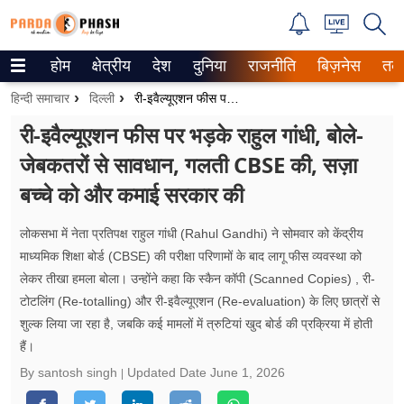
होम
क्षेत्रीय
देश
दुनिया
राजनीति
बिज़नेस
तक
Trending on Google News
हिन्दी समाचार
दिल्ली
री-इवैल्यूएशन फीस पर भड़के राहुल गांधी, बोले- जेबकतरों से सावधान, गलती CBSE की, सज़ा बच्चे को और कमाई सरकार की
ePaper
री-इवैल्यूएशन फीस पर भड़के राहुल गांधी, बोले-
जेबकतरों से सावधान, गलती CBSE की, सज़ा
वेब स्टोरीज
बच्चे को और कमाई सरकार की
उत्तर प्रदेश
लोकसभा में नेता प्रतिपक्ष राहुल गांधी (Rahul Gandhi) ने सोमवार को केंद्रीय
गैलरी
माध्यमिक शिक्षा बोर्ड (CBSE) की परीक्षा परिणामों के बाद लागू फीस व्यवस्था को
लेकर तीखा हमला बोला। उन्होंने कहा कि स्कैन कॉपी (Scanned Copies) , री-
वीडियो
टोटलिंग (Re-totalling) और री-इवैल्यूएशन (Re-evaluation) के लिए छात्रों से
शुल्क लिया जा रहा है, जबकि कई मामलों में त्रुटियां खुद बोर्ड की प्रक्रिया में होती
रिलेशनशिप
हैं।
जीवन मंत्रा
By santosh singh
Updated Date
June 1, 2026